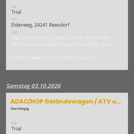
Typ
Trial
Ort
Eiderweg, 24241 Reesdorf
Text
Die Veranstaltung findet auf der Strecke des
MSC Nordmark (Herrmann-David-Ring) statt.
> https://www.msc-nordmark-kiel.de/
Samstag 03.10.2026
ADAC/NOP Geländewagen / ATV und Quad Trial Kellinghusen
Ganztägig
Typ
Trial